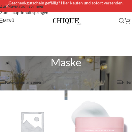
Geschenkgutschein gefällig? Hier kaufen und sofort versenden.
Zur Navigation springen
Zum Hauptinhalt springen
MENÜ
Maske
Start
/
Gesichtspflege
/
Maske
Alle 11 Ergebnisse werden angezeigt
Kategorien anzeigen
Filter