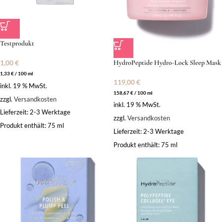
Testprodukt
HydroPeptide Hydro-Lock Sleep Mask
1,00
€
1,33
€
/
100
ml
119,00
€
inkl. 19 % MwSt.
158,67
€
/
100
ml
zzgl.
Versandkosten
inkl. 19 % MwSt.
Lieferzeit:
2-3 Werktage
zzgl.
Versandkosten
Produkt enthält: 75
ml
Lieferzeit:
2-3 Werktage
Produkt enthält: 75
ml