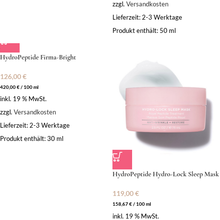
zzgl.
Versandkosten
Lieferzeit:
2-3 Werktage
Produkt enthält: 50
ml
HydroPeptide Firma-Bright
126,00
€
420,00
€
/
100
ml
inkl. 19 % MwSt.
zzgl.
Versandkosten
Lieferzeit:
2-3 Werktage
Produkt enthält: 30
ml
HydroPeptide Hydro-Lock Sleep Mask
119,00
€
158,67
€
/
100
ml
inkl. 19 % MwSt.