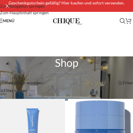
Geschenkgutschein gefällig? Hier kaufen und sofort versenden.
Zur Navigation springen
Zum Hauptinhalt springen
MENÜ
Shop
Start
/
Shop
/
Seite 2
Ergebnisse 13 – 22 von 22 werden angezeigt
Kategorien anzeigen
Filter
Filter löschen
HydroPeptide