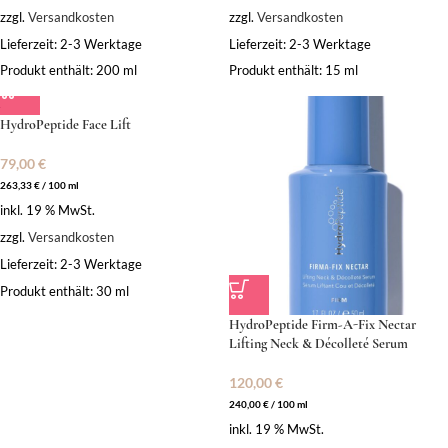
zzgl.
Versandkosten
zzgl.
Versandkosten
Lieferzeit:
2-3 Werktage
Lieferzeit:
2-3 Werktage
Produkt enthält: 200
ml
Produkt enthält: 15
ml
HydroPeptide Face Lift
79,00
€
263,33
€
/
100
ml
inkl. 19 % MwSt.
zzgl.
Versandkosten
Lieferzeit:
2-3 Werktage
Produkt enthält: 30
ml
HydroPeptide Firm-A-Fix Nectar
Lifting Neck & Décolleté Serum
120,00
€
240,00
€
/
100
ml
inkl. 19 % MwSt.