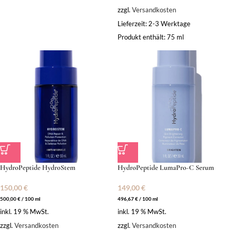
zzgl.
Versandkosten
Lieferzeit:
2-3 Werktage
Produkt enthält: 75
ml
HydroPeptide HydroStem
HydroPeptide LumaPro-C Serum
150,00
€
149,00
€
500,00
€
/
100
ml
496,67
€
/
100
ml
inkl. 19 % MwSt.
inkl. 19 % MwSt.
zzgl.
Versandkosten
zzgl.
Versandkosten