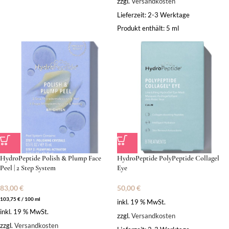
zzgl.
Versandkosten
Lieferzeit:
2-3 Werktage
Produkt enthält: 5
ml
HydroPeptide Polish & Plump Face
HydroPeptide PolyPeptide Collagel
Peel | 2 Step System
Eye
83,00
€
50,00
€
103,75
€
/
100
ml
inkl. 19 % MwSt.
inkl. 19 % MwSt.
zzgl.
Versandkosten
zzgl.
Versandkosten