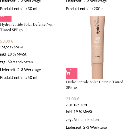
Lieferzeit:
2-3 Werktage
Lieferzeit:
2-3 Werktage
Produkt enthält: 30
ml
Produkt enthält: 200
ml
HydroPeptide Solar Defense Non-
Tinted SPF 50
53,00
€
106,00
€
/
100
ml
inkl. 19 % MwSt.
zzgl.
Versandkosten
Lieferzeit:
2-3 Werktage
Produkt enthält: 50
ml
HydroPeptide Solar Defense Tinted
SPF 30
21,00
€
70,00
€
/
100
ml
inkl. 19 % MwSt.
zzgl.
Versandkosten
Lieferzeit:
2-3 Werktage