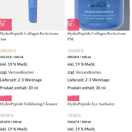
HydroPeptide Collagen ReActivate
HydroPeptide Collagen ReActivate
Am
PM
100,00
€
120,00
€
333,33
€
/
100
ml
400,00
€
/
100
ml
inkl. 19 % MwSt.
inkl. 19 % MwSt.
zzgl.
Versandkosten
zzgl.
Versandkosten
Lieferzeit:
2-3 Werktage
Lieferzeit:
2-3 Werktage
Produkt enthält: 30
ml
Produkt enthält: 30
ml
HydroPeptide Exfoliating Cleanser
HydroPeptide Eye Authority
49,00
€
79,00
€
24,50
€
/
100
ml
526,67
€
/
100
ml
inkl. 19 % MwSt.
inkl. 19 % MwSt.