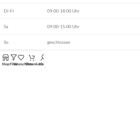
Di-Fr
09:00-18:00 Uhr
Sa
09:00-15:00 Uhr
So
geschlossen
Shop
Filter
Wunschliste
Warenkorb
Konto
KATEGORIEN
Gesichtspflege
Körperpflege
Skin Booster
Uncategorized
INFOS
Kontakt
Zahlungsarten
Versandarten