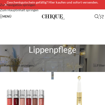
Geschenkgutschein gefällig? Hier kaufen und sofort versenden.
Zur Navigation springen
Zum Hauptinhalt springen
MENÜ
Lippenpflege
Start
/
Gesichtspflege
/
Lippenpflege
Alle 2 Ergebnisse werden angezeigt
Kategorien anzeigen
Filter