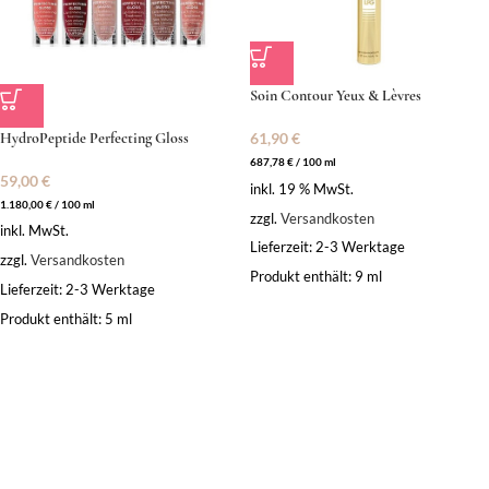
Soin Contour Yeux & Lèvres
HydroPeptide Perfecting Gloss
61,90
€
687,78
€
/
100
ml
59,00
€
inkl. 19 % MwSt.
1.180,00
€
/
100
ml
zzgl.
Versandkosten
inkl. MwSt.
Lieferzeit:
2-3 Werktage
zzgl.
Versandkosten
Produkt enthält: 9
ml
Lieferzeit:
2-3 Werktage
Produkt enthält: 5
ml