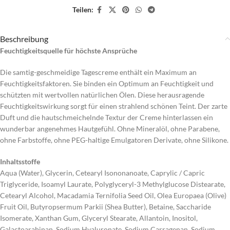
Teilen:
Beschreibung
Feuchtigkeitsquelle für höchste Ansprüche
Die samtig-geschmeidige Tagescreme enthält ein Maximum an
Feuchtigkeitsfaktoren. Sie binden ein Optimum an Feuchtigkeit und
schützten mit wertvollen natürlichen Ölen. Diese herausragende
Feuchtigkeitswirkung sorgt für einen strahlend schönen Teint. Der zarte
Duft und die hautschmeichelnde Textur der Creme hinterlassen ein
wunderbar angenehmes Hautgefühl. Ohne Mineralöl, ohne Parabene,
ohne Farbstoffe, ohne PEG-haltige Emulgatoren Derivate, ohne Silikone.
Inhaltsstoffe
Aqua (Water), Glycerin, Cetearyl Isononanoate, Caprylic / Capric
Triglyceride, Isoamyl Laurate, Polyglyceryl-3 Methylglucose Distearate,
Cetearyl Alcohol, Macadamia Ternifolia Seed Oil, Olea Europaea (Olive)
Fruit Oil, Butyropsermum Parkii (Shea Butter), Betaine, Saccharide
Isomerate, Xanthan Gum, Glyceryl Stearate, Allantoin, Inositol,
Galactoarabinan, Sodium Hyaluronate, Sodium Carragenan, Sodium