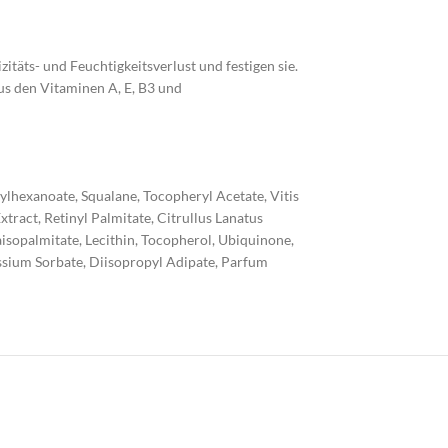
itäts- und Feuchtigkeitsverlust und festigen sie.
s den Vitaminen A, E, B3 und
hylhexanoate, Squalane, Tocopheryl Acetate, Vitis
tract, Retinyl Palmitate, Citrullus Lanatus
raisopalmitate, Lecithin, Tocopherol, Ubiquinone,
assium Sorbate, Diisopropyl Adipate, Parfum