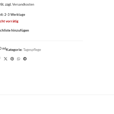
St.
zzgl.
Versandkosten
eit:
2-3 Werktage
cht vorrätig
hliste hinzufügen
50
ml
Kategorie:
Tagespflege