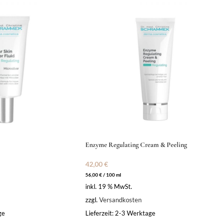
Enzyme Regulating Cream & Peeling
42,00
€
56,00
€
/
100
ml
inkl. 19 % MwSt.
zzgl.
Versandkosten
ge
Lieferzeit:
2-3 Werktage