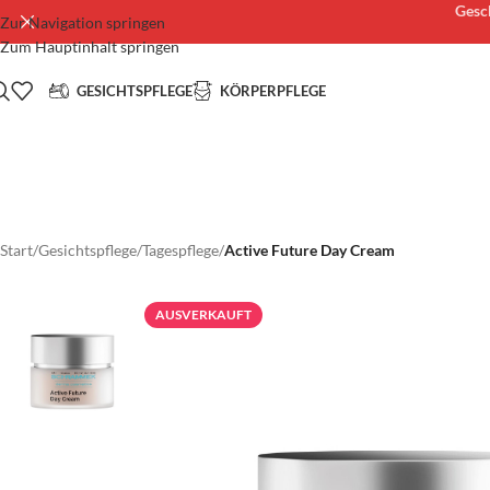
Gesch
Zur Navigation springen
Zum Hauptinhalt springen
GESICHTSPFLEGE
KÖRPERPFLEGE
Start
/
Gesichtspflege
/
Tagespflege
/
Active Future Day Cream
AUSVERKAUFT