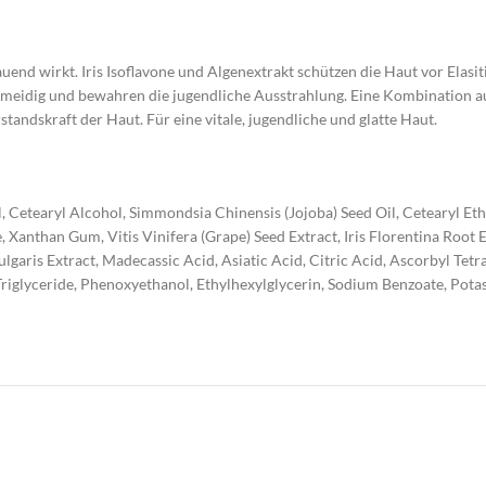
d wirkt. Iris Isoflavone und Algenextrakt schützen die Haut vor Elasitiz
meidig und bewahren die jugendliche Ausstrahlung. Eine Kombination au
andskraft der Haut. Für eine vitale, jugendliche und glatte Haut.
l, Cetearyl Alcohol, Simmondsia Chinensis (Jojoba) Seed Oil, Cetearyl Et
Xanthan Gum, Vitis Vinifera (Grape) Seed Extract, Iris Florentina Root Ex
Vulgaris Extract, Madecassic Acid, Asiatic Acid, Citric Acid, Ascorbyl Tet
 Triglyceride, Phenoxyethanol, Ethylhexylglycerin, Sodium Benzoate, Pot