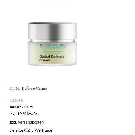
Global Defense Cream
Hydro Power Fluid
53,00
€
46,00
€
106,00
€
/
100
ml
153,33
€
/
100
ml
inkl. 19 % MwSt.
inkl. 19 % MwSt.
zzgl.
Versandkosten
zzgl.
Versandkoste
Lieferzeit:
2-3 Werktage
Lieferzeit:
2-3 Wer