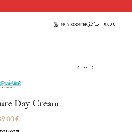
0,00
€
SKIN BOOSTER
ture Day Cream
39,00
€
8,00
€
/
100
ml