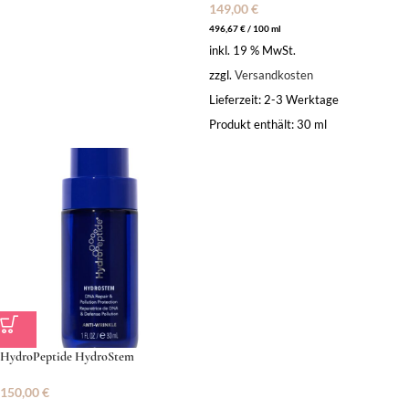
149,00
€
496,67
€
/
100
ml
inkl. 19 % MwSt.
zzgl.
Versandkosten
Lieferzeit:
2-3 Werktage
Produkt enthält: 30
ml
HydroPeptide HydroStem
150,00
€