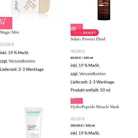
Magic Mitt
AUSVERKAUFT
Solar+ Protect Fluid
23,00
€
40,00
€
inkl. 19 % MwSt.
80,00
€
/
100
ml
zzgl.
Versandkosten
inkl. 19 % MwSt.
Lieferzeit:
2-3 Werktage
zzgl.
Versandkosten
Lieferzeit:
2-3 Werktage
Produkt enthält: 50
ml
HydroPeptide Miracle Mask
45,00
€
300,00
€
/
100
ml
inkl. 19 % MwSt.