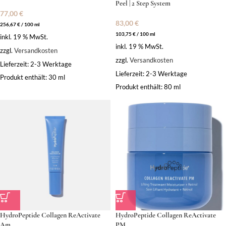
Peel | 2 Step System
77,00
€
83,00
€
256,67
€
/
100
ml
103,75
€
/
100
ml
inkl. 19 % MwSt.
inkl. 19 % MwSt.
zzgl.
Versandkosten
zzgl.
Versandkosten
Lieferzeit:
2-3 Werktage
Lieferzeit:
2-3 Werktage
Produkt enthält: 30
ml
Produkt enthält: 80
ml
HydroPeptide Collagen ReActivate
HydroPeptide Collagen ReActivate
Am
PM