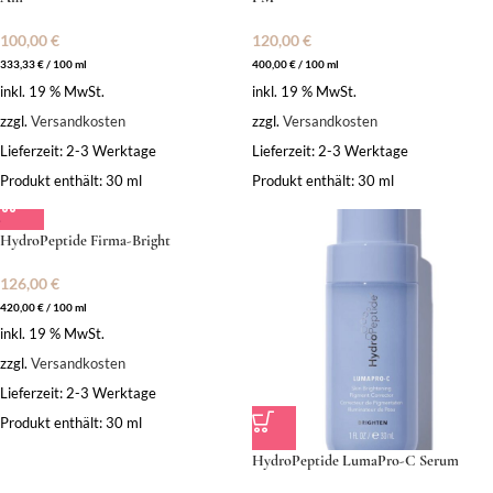
100,00
€
120,00
€
333,33
€
/
100
ml
400,00
€
/
100
ml
inkl. 19 % MwSt.
inkl. 19 % MwSt.
zzgl.
Versandkosten
zzgl.
Versandkosten
Lieferzeit:
2-3 Werktage
Lieferzeit:
2-3 Werktage
Produkt enthält: 30
ml
Produkt enthält: 30
ml
HydroPeptide Firma-Bright
126,00
€
420,00
€
/
100
ml
inkl. 19 % MwSt.
zzgl.
Versandkosten
Lieferzeit:
2-3 Werktage
Produkt enthält: 30
ml
HydroPeptide LumaPro-C Serum