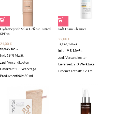
HydroPeptide Solar Defense Tinted
Soft Foam Cleanser
SPF 30
22,00
€
21,00
€
18,33
€
/
100
ml
70,00
€
/
100
ml
inkl. 19 % MwSt.
inkl. 19 % MwSt.
zzgl.
Versandkosten
zzgl.
Versandkosten
Lieferzeit:
2-3 Werktage
Lieferzeit:
2-3 Werktage
Produkt enthält: 120
ml
Produkt enthält: 30
ml