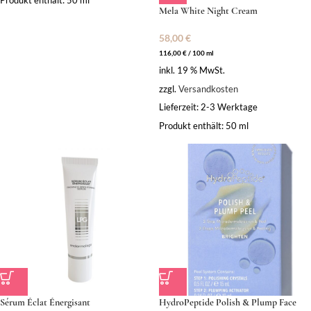
Produkt enthält: 50
ml
Mela White Night Cream
58,00
€
116,00
€
/
100
ml
inkl. 19 % MwSt.
zzgl.
Versandkosten
Lieferzeit:
2-3 Werktage
Produkt enthält: 50
ml
Sérum Éclat Énergisant
HydroPeptide Polish & Plump Face