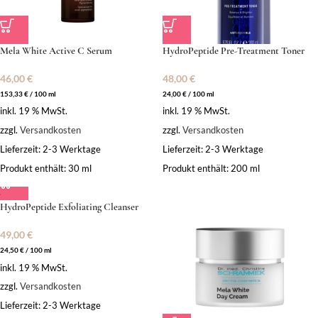
Mela White Active C Serum
HydroPeptide Pre-Treatment Toner
46,00
€
48,00
€
153,33
€
/
100
ml
24,00
€
/
100
ml
inkl. 19 % MwSt.
inkl. 19 % MwSt.
zzgl.
Versandkosten
zzgl.
Versandkosten
Lieferzeit:
2-3 Werktage
Lieferzeit:
2-3 Werktage
Produkt enthält: 30
ml
Produkt enthält: 200
ml
HydroPeptide Exfoliating Cleanser
49,00
€
24,50
€
/
100
ml
inkl. 19 % MwSt.
zzgl.
Versandkosten
Lieferzeit:
2-3 Werktage