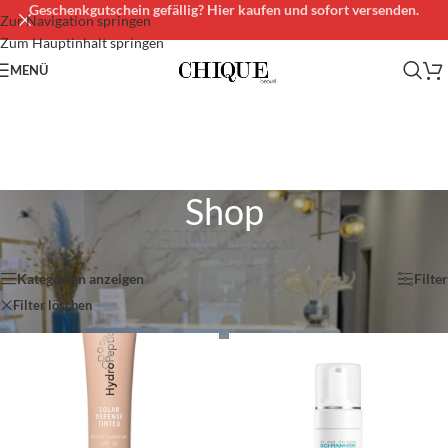
Geschenkgutschein gefällig? Hier kaufen und sofort versenden.
Zur Navigation springen
Zum Hauptinhalt springen
MENÜ
Shop
Start
/
Shop
/
Seite 2
Ergebnisse 13 – 19 von 19 werden angezeigt
Kategorien anzeigen
Filter
Filter löschen
Hyperpigmentierte Haut