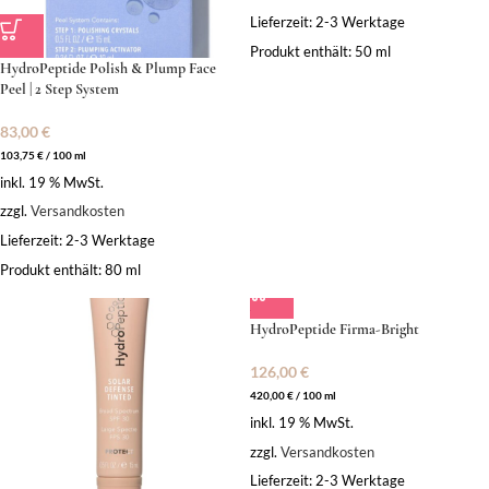
Lieferzeit:
2-3 Werktage
Produkt enthält: 50
ml
HydroPeptide Polish & Plump Face
Peel | 2 Step System
83,00
€
103,75
€
/
100
ml
inkl. 19 % MwSt.
zzgl.
Versandkosten
Lieferzeit:
2-3 Werktage
Produkt enthält: 80
ml
HydroPeptide Firma-Bright
126,00
€
420,00
€
/
100
ml
inkl. 19 % MwSt.
zzgl.
Versandkosten
Lieferzeit:
2-3 Werktage