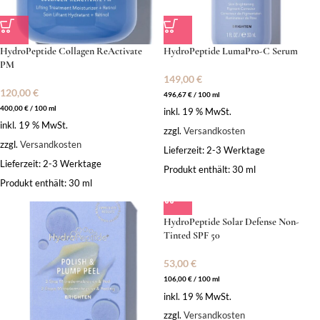
HydroPeptide Collagen ReActivate
HydroPeptide LumaPro-C Serum
PM
149,00
€
120,00
€
496,67
€
/
100
ml
400,00
€
/
100
ml
inkl. 19 % MwSt.
inkl. 19 % MwSt.
zzgl.
Versandkosten
zzgl.
Versandkosten
Lieferzeit:
2-3 Werktage
Lieferzeit:
2-3 Werktage
Produkt enthält: 30
ml
Produkt enthält: 30
ml
HydroPeptide Solar Defense Non-
Tinted SPF 50
53,00
€
106,00
€
/
100
ml
inkl. 19 % MwSt.
zzgl.
Versandkosten