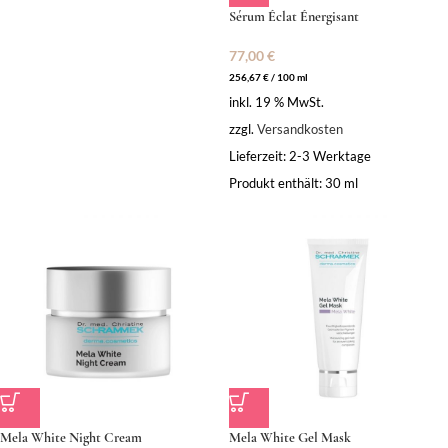
Sérum Éclat Énergisant
77,00
€
256,67
€
/
100
ml
inkl. 19 % MwSt.
zzgl.
Versandkosten
Lieferzeit:
2-3 Werktage
Produkt enthält: 30
ml
Mela White Night Cream
Mela White Gel Mask