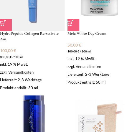
HydroPeptide Collagen ReActivate
Mela White Day Cream
Am
50,00
€
100,00
€
100,00
€
/
100
ml
333,33
€
/
100
ml
inkl. 19 % MwSt.
inkl. 19 % MwSt.
zzgl.
Versandkosten
zzgl.
Versandkosten
Lieferzeit:
2-3 Werktage
Lieferzeit:
2-3 Werktage
Produkt enthält: 50
ml
Produkt enthält: 30
ml